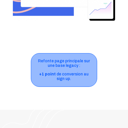
Refonte page principale sur
une base legacy :
+1 point
de conversion au
sign up.