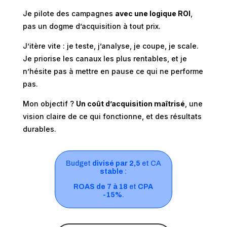
Je pilote des campagnes
avec une logique ROI
,
pas un dogme d’acquisition à tout prix.
J’itère vite : je teste, j’analyse, je coupe, je scale.
Je priorise les canaux les plus rentables, et je
n’hésite pas à mettre en pause ce qui ne performe
pas.
Mon objectif ?
Un coût d’acquisition maîtrisé
, une
vision claire de ce qui fonctionne, et des résultats
durables.
Budget
divisé par 2,5
et CA
stable
:
ROAS de 7 à 18
et
CPA
-15%
.